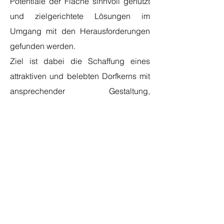
Potentiale der Fläche sinnvoll genutzt
und zielgerichtete Lösungen im
Umgang mit den Herausforderungen
gefunden werden.
Ziel ist dabei die Schaffung eines
attraktiven und belebten Dorfkerns mit
ansprechender Gestaltung,
qualitätvollen öffentlichen Räumen,
bedarfsgerechten Nutzungen und
angrenzendem Wohngebiet. Durch ein
gestalterisches Gesamtkonzept, soll
dem Ortszentrum ein neues Gesicht
verliehen und damit die Identifikation
mit der Ortschaft gestärkt werden.
Wichtig zu beachten ist dabei auch