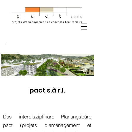
pact s.à r.l.
Das interdisziplinäre Planungsbüro
pact (projets d’aménagement et